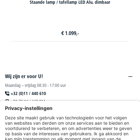
Ligbed
€
769,-
Wij zijn er voor U!
Maandag – vrijdag 08:30 - 17:00 uur
+32 (0)11 / 440 610
+32 (0) 11 / 440 611
sales@deskin.be
Of via ons
contactformulier
.
DESKIN N. V.