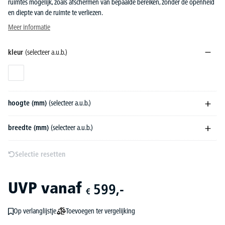
ruimtes mogelijk, zoals afschermen van bepaalde bereiken, zonder de openheid
en diepte van de ruimte te verliezen.
Meer informatie
kleur
(selecteer a.u.b.)
transparant
hoogte (mm)
(selecteer a.u.b.)
breedte (mm)
(selecteer a.u.b.)
Selectie resetten
UVP
vanaf
599,-
€
Toevoegen ter vergelijking
Op verlanglijstje