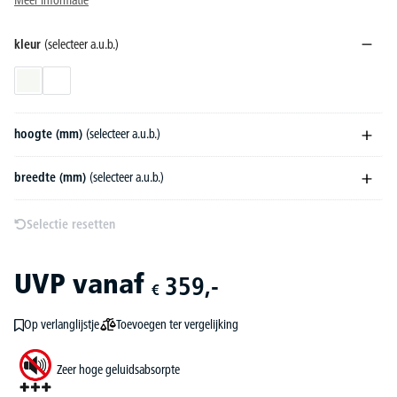
Meer informatie
kleur
(selecteer a.u.b.)
gesatineerd
transparant
hoogte (mm)
(selecteer a.u.b.)
breedte (mm)
(selecteer a.u.b.)
Selectie resetten
UVP
vanaf
359,-
€
Toevoegen ter vergelijking
Op verlanglijstje
Zeer hoge geluidsabsorpte