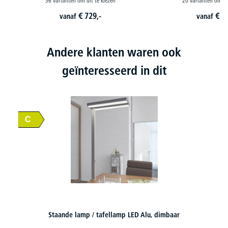
36 varianten om uit te kiezen
20 varianten om ui
€
729,-
€
6
vanaf
vanaf
Andere klanten waren ook
geïnteresseerd in dit
, dimbaar
Ligbed