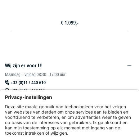
€
769,-
Wij zijn er voor U!
Maandag – vrijdag 08:30 - 17:00 uur
+32 (0)11 / 440 610
+32 (0) 11 / 440 611
sales@deskin.be
Of via ons
contactformulier
.
DESKIN N. V.