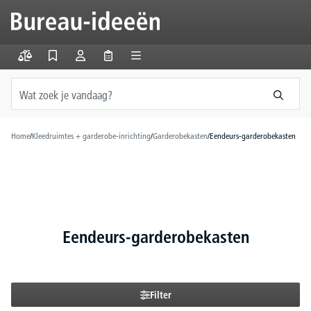
hoofdinhoud
Home
/
Kleedruimtes + garderobe-inrichting
/
Garderobekasten
/
Eendeurs-garderobekasten
Eendeurs-garderobekasten
Filter