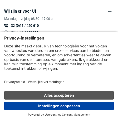
Wij zijn er voor U!
Maandag – vrijdag 08:30 - 17:00 uur
+32 (0)11 / 440 610
+32 (0) 11 / 440 611
sales@deskin.be
Of via ons
contactformulier
.
DESKIN N. V.
Catalogus
Onze aanbiedingen richten zich uitsluitend tot handelaars.
* Alle prijzen excl. btw plus
verzendkosten
en eventuele bezorgkosten, tenzij anders
vermeld.