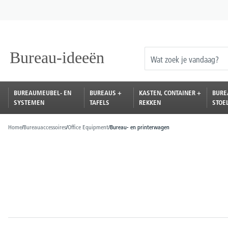
oekopdracht
Ga naar de hoofdnavigatie
BUREAUMEUBEL- EN
BUREAUS +
KASTEN, CONTAINER +
BURE
SYSTEMEN
TAFELS
REKKEN
STOE
Home
/
Bureauaccessoires
/
Office Equipment
/
Bureau- en printerwagen