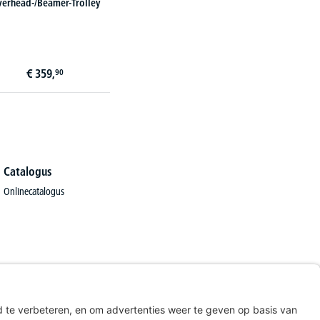
erhead-/Beamer-Trolley
€
359,
90
Catalogus
Onlinecatalogus