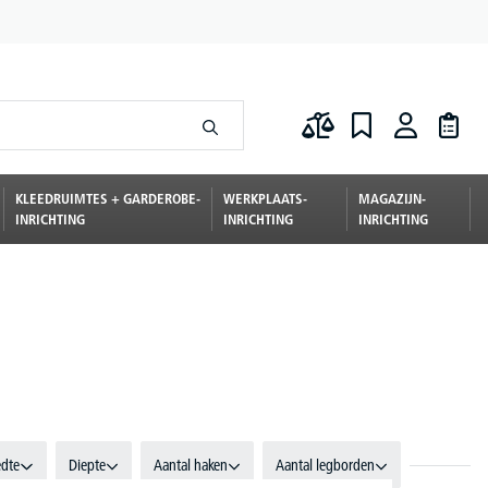
KLEEDRUIMTES + GARDEROBE-
WERKPLAATS-
MAGAZIJN-
INRICHTING
INRICHTING
INRICHTING
edte
Diepte
Aantal haken
Aantal legborden