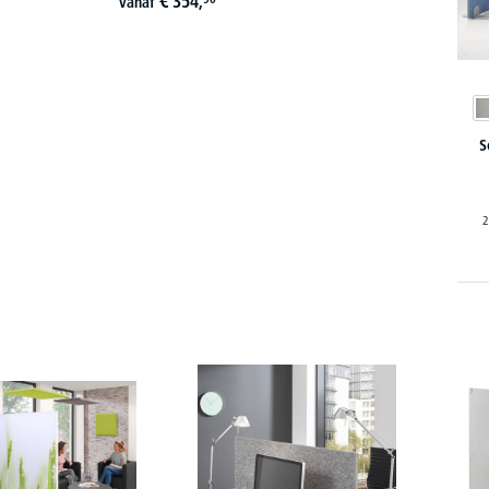
€
354,
vanaf
S
2