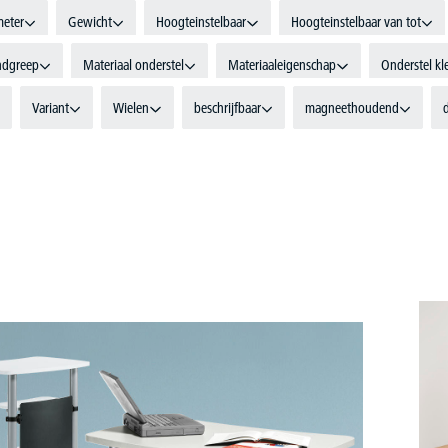
meter
Gewicht
Hoogteinstelbaar
Hoogteinstelbaar van tot
ndgreep
Materiaal onderstel
Materiaaleigenschap
Onderstel kl
Variant
Wielen
beschrijfbaar
magneethoudend