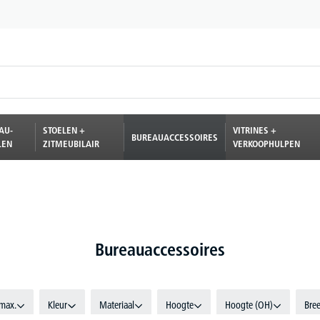
AU-
STOELEN +
VITRINES +
BUREAUACCESSOIRES
LEN
ZITMEUBILAIR
VERKOOPHULPEN
Bureauaccessoires
 max.
Kleur
Materiaal
Hoogte
Hoogte (OH)
Bre