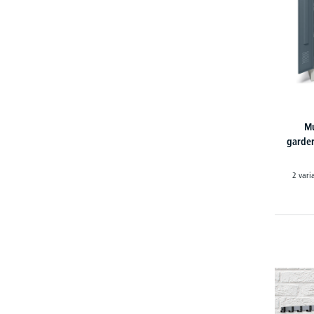
Mu
garde
2 vari