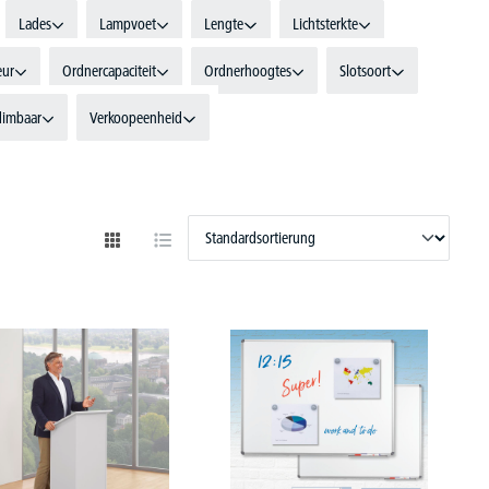
Lades
Lampvoet
Lengte
Lichtsterkte
eur
Ordnercapaciteit
Ordnerhoogtes
Slotsoort
dimbaar
Verkoopeenheid