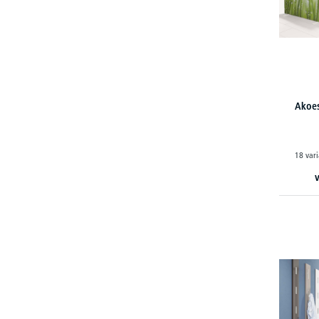
Akoes
18 vari