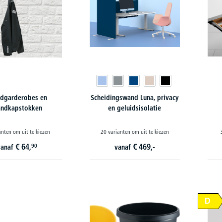
dgarderobes en
Scheidingswand Luna, privacy
ndkapstokken
en geluidsisolatie
anten om uit te kiezen
20 varianten om uit te kiezen
€
64,
€
469,-
90
vanaf
vanaf
D