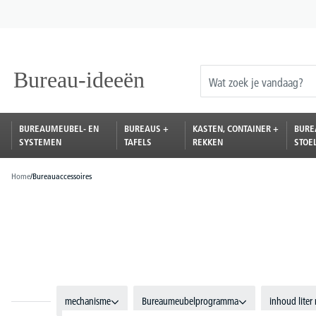
oekopdracht
Ga naar de hoofdnavigatie
BUREAUMEUBEL- EN
BUREAUS +
KASTEN, CONTAINER +
BURE
SYSTEMEN
TAFELS
REKKEN
STOE
Home
/
Bureauaccessoires
mechanisme
Bureaumeubelprogramma
inhoud liter