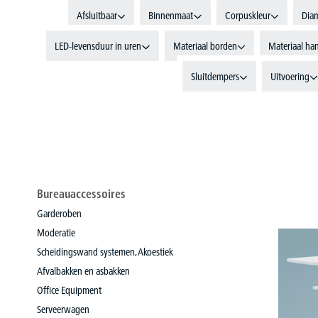
Afsluitbaar
Binnenmaat
Corpuskleur
Dia
LED-levensduur in uren
Materiaal borden
Materiaal ha
Sluitdempers
Uitvoering
Bureauaccessoires
Garderoben
Moderatie
Scheidingswand systemen, Akoestiek
Afvalbakken en asbakken
Office Equipment
Serveerwagen