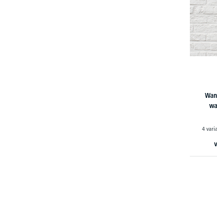
Wan
wa
4 vari