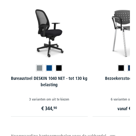
Bureaustoel DESKIN 1040 NET - tot 130 kg
Bezoekersstoel 
belasting
3 varianten om uit te kiezen
6 varianten om ui
€
344,
€
1
90
vanaf