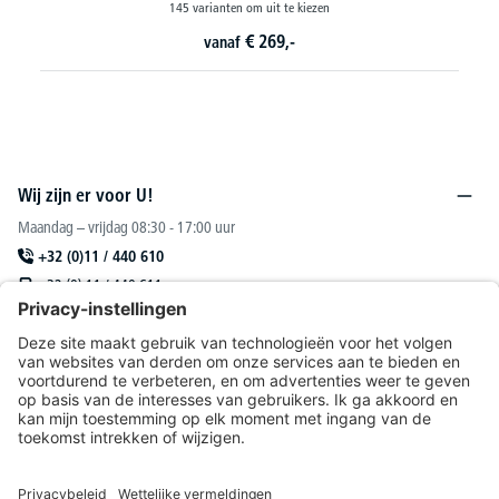
145 varianten om uit te kiezen
€
269,-
vanaf
Wij zijn er voor U!
Maandag – vrijdag 08:30 - 17:00 uur
+32 (0)11 / 440 610
+32 (0) 11 / 440 611
sales@deskin.be
Of via ons
contactformulier
.
DESKIN N. V.
Catalogus