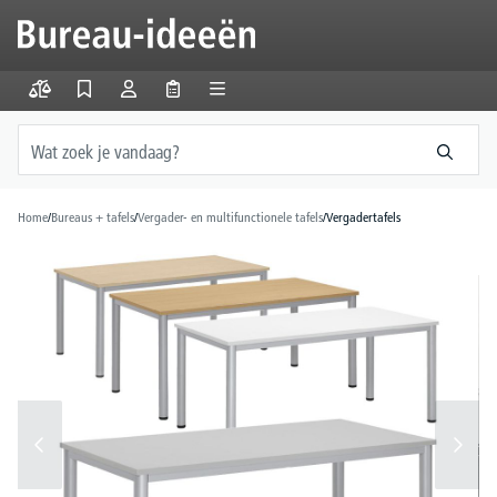
hoofdinhoud
Home
/
Bureaus + tafels
/
Vergader- en multifunctionele tafels
/
Vergadertafels
Afbeeldingengalerij overslaan