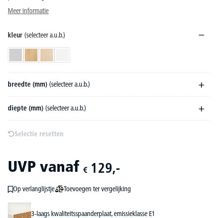
Meer informatie
kleur
(selecteer a.u.b.)
lichtgrijs
beukdecor
esdoorndecor
wit
breedte (mm)
(selecteer a.u.b.)
diepte (mm)
(selecteer a.u.b.)
Selectie resetten
UVP
vanaf
129,-
€
Toevoegen ter vergelijking
Op verlanglijstje
3-laags kwaliteitsspaanderplaat, emissieklasse E1