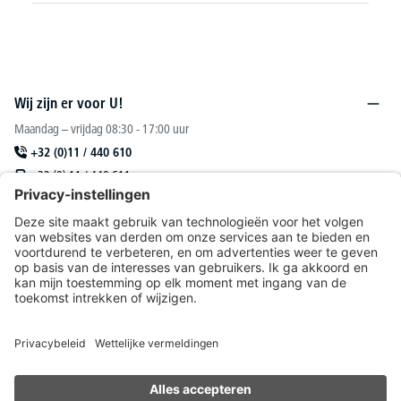
Wij zijn er voor U!
Maandag – vrijdag 08:30 - 17:00 uur
+32 (0)11 / 440 610
+32 (0) 11 / 440 611
sales@deskin.be
Of via ons
contactformulier
.
DESKIN N. V.
Catalogus
Onze aanbiedingen richten zich uitsluitend tot handelaars.