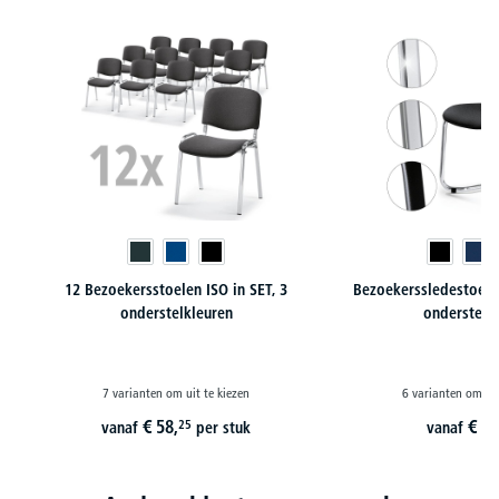
Productgalerij overslaan
12 Bezoekersstoelen ISO in SET, 3
Bezoekerssledestoel 
onderstelkleuren
ondersteel
7 varianten om uit te kiezen
6 varianten om uit
€
58,
€
10
25
vanaf
per stuk
vanaf