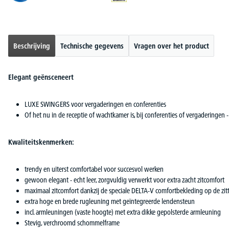
Beschrijving
Technische gegevens
Vragen over het product
Elegant geënsceneert
LUXE SWINGERS voor vergaderingen en conferenties
Of het nu in de receptie of wachtkamer is, bij conferenties of vergaderingen
Kwaliteitskenmerken:
trendy en uiterst comfortabel voor succesvol werken
gewoon elegant - echt leer, zorgvuldig verwerkt voor extra zacht zitcomfort
maximaal zitcomfort dankzij de speciale DELTA-V comfortbekleding op de zit
extra hoge en brede rugleuning met geïntegreerde lendensteun
incl. armleuningen (vaste hoogte) met extra dikke gepolsterde armleuning
Stevig, verchroomd schommelframe