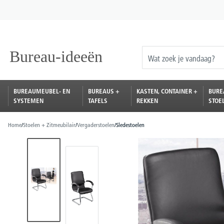
oekopdracht
Ga naar de hoofdnavigatie
BUREAUMEUBEL- EN
BUREAUS +
KASTEN, CONTAINER +
BURE
SYSTEMEN
TAFELS
REKKEN
STOE
Home
/
Stoelen + Zitmeubilair
/
Vergaderstoelen
/
Sledestoelen
Afbeeldingengalerij overslaan