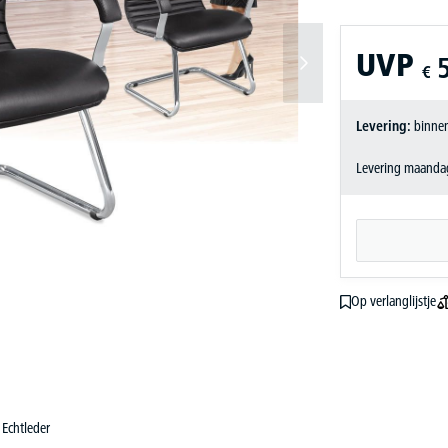
UVP
€
Levering:
binnen
Levering maandag
Op verlanglijstje
Echtleder