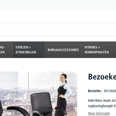
AU-
STOELEN +
VITRINES +
BUREAUACCESSOIRES
LEN
ZITMEUBILAIR
VERKOOPHULPEN
Bezoeke
Bestelnr.:
301344
leder-kleur zwart, i
rugleuninghoogte 5
Meer informatie