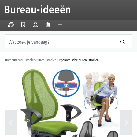
hoofdinhoud
Home
/
Bureau-stoelen
/
Bureaustoelen
/
Ergonomische bureaustoelen
Afbeeldingengalerij overslaan