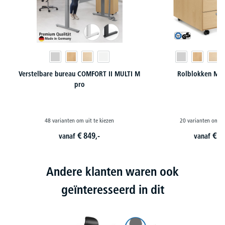
Verstelbare bureau COMFORT II MULTI M
Rolblokken MUL
pro
48 varianten om uit te kiezen
20 varianten om ui
€
849,-
€
3
vanaf
vanaf
Andere klanten waren ook
geïnteresseerd in dit