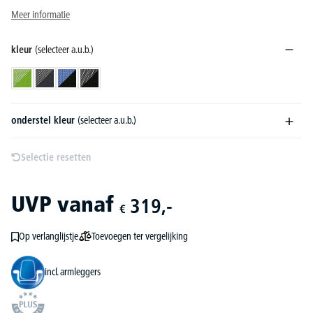
Meer informatie
kleur
(selecteer a.u.b.)
groen/groen
zwart/antraciet
zwart/blauw
zwart/zwart
onderstel kleur
(selecteer a.u.b.)
Selectie resetten
UVP
vanaf
319,-
€
Toevoegen ter vergelijking
Op verlanglijstje
incl. armleggers