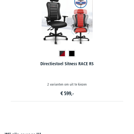
Bureaustoel VADINO
20 varianten om uit te kiezen
€
439,-
vanaf