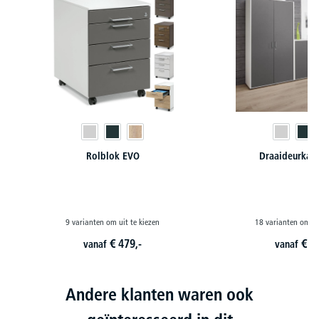
Rolblok EVO
Draaideurkas
9 varianten om uit te kiezen
18 varianten om ui
€
479,-
€
2
vanaf
vanaf
Andere klanten waren ook