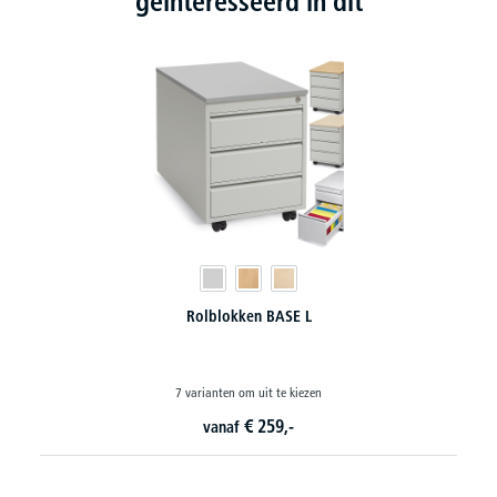
geïnteresseerd in dit
blokken BASE L
Metalen rolb
anten om uit te kiezen
7 varianten om 
€
259,-
€
vanaf
vanaf