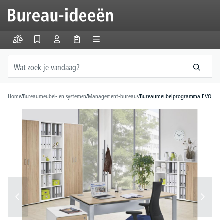
hoofdinhoud
Home
/
Bureaumeubel- en systemen
/
Management-bureaus
/
Bureaumeubelprogramma EVO
Afbeeldingengalerij overslaan