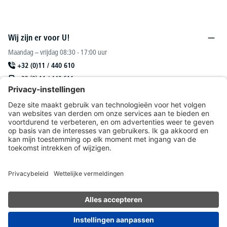
Wij zijn er voor U!
Maandag – vrijdag 08:30 - 17:00 uur
+32 (0)11 / 440 610
+32 (0) 11 / 440 611
sales@deskin.be
Of via ons
contactformulier
.
DESKIN N. V.
Catalogus
Onze aanbiedingen richten zich uitsluitend tot handelaars.
* Alle prijzen excl. btw plus
verzendkosten
en eventuele bezorgkosten, tenzij anders
vermeld.