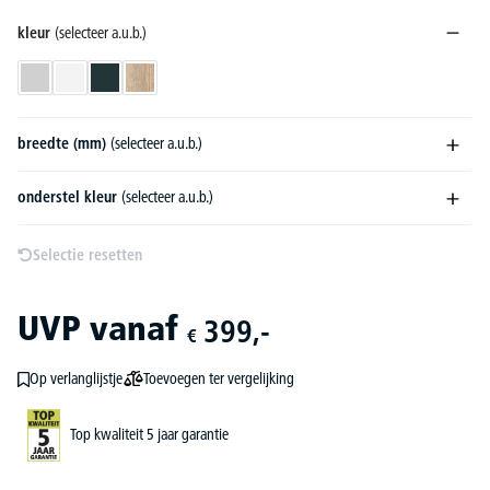
kleur
(selecteer a.u.b.)
lichtgrijs
wit
antraciet
wildeik
breedte (mm)
(selecteer a.u.b.)
onderstel kleur
(selecteer a.u.b.)
Selectie resetten
UVP
vanaf
399,-
€
Toevoegen ter vergelijking
Op verlanglijstje
Top kwaliteit 5 jaar garantie