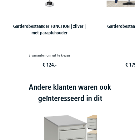
Garderobestaander FUNCTION | zilver |
Garderobestaand
met parapluhouder
2 varianten om uit te kiezen
€
124,-
€
179,
9
Andere klanten waren ook
geïnteresseerd in dit