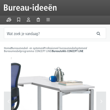
hoofdinhoud
Home
/
Bureaumeubel- en systemen
/
Professioneel bureaumeubelsystemen
/
Bureaumeubelprogramma CONCEPT LINE
/
Bureautafels CONCEPT LINE
Afbeeldingengalerij overslaan