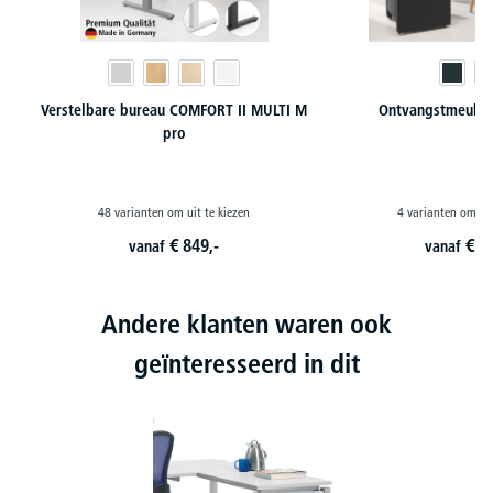
Verstelbare bureau COMFORT II MULTI M
Ontvangstmeubil
pro
48 varianten om uit te kiezen
4 varianten om uit
€
849,-
€
3
vanaf
vanaf
Andere klanten waren ook
geïnteresseerd in dit