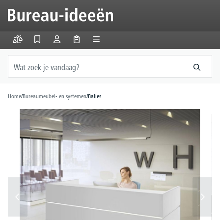
hoofdinhoud
Home
/
Bureaumeubel- en systemen
/
Balies
Afbeeldingengalerij overslaan