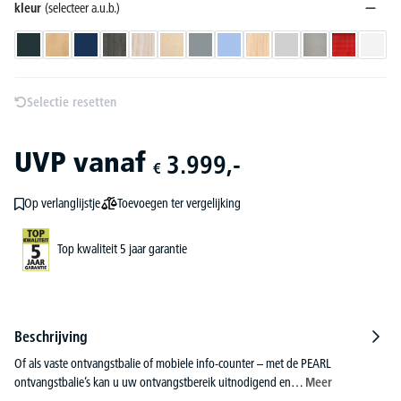
kleur
(selecteer a.u.b.)
antraciet
beukdecor
donkerblauw
eik donker
eik gekalkt
esdoorndecor
grijs
lichtblauw
licht eik
lichtgrijs
lichtgrijs
rood
wit
Selectie resetten
UVP
vanaf
3.999,-
€
Toevoegen ter vergelijking
Op verlanglijstje
Top kwaliteit 5 jaar garantie
Beschrijving
Of als vaste ontvangstbalie of mobiele info-counter – met de PEARL
ontvangstbalie’s kan u uw ontvangstbereik uitnodigend en…
Meer