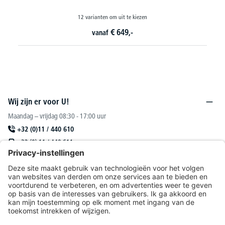
12 varianten om uit te kiezen
€
649,-
vanaf
Wij zijn er voor U!
Maandag – vrijdag 08:30 - 17:00 uur
+32 (0)11 / 440 610
+32 (0) 11 / 440 611
sales@deskin.be
Of via ons
contactformulier
.
DESKIN N. V.
Catalogus