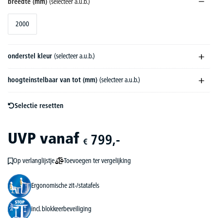
breedte (mm)
(selecteer a.u.b.)
2000
onderstel kleur
(selecteer a.u.b.)
hoogteinstelbaar van tot (mm)
(selecteer a.u.b.)
Selectie resetten
UVP
vanaf
799,-
€
Toevoegen ter vergelijking
Op verlanglijstje
Ergonomische zit-/statafels
incl. blokkeerbeveiliging