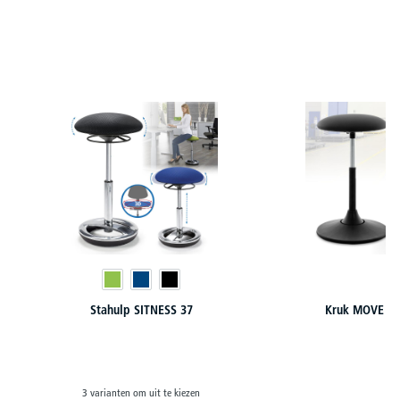
Productgalerij overslaan
Stahulp SITNESS 37
Kruk MOVE SI
3 varianten om uit te kiezen