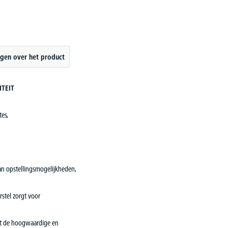
gen over het product
ITEIT
tes,
van opstellingsmogelijkheden,
stel zorgt voor
met de hoogwaardige en