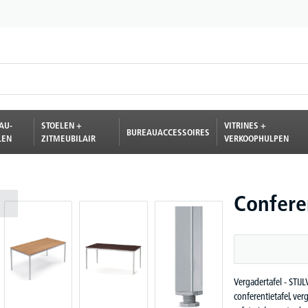
AU-
STOELEN +
VITRINES +
BUREAUACCESSOIRES
LEN
ZITMEUBILAIR
VERKOOPHULPEN
Confere
Vergadertafel - STIJ
conferentietafel, ver