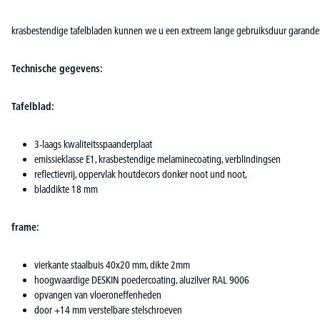
krasbestendige tafelbladen kunnen we u een extreem lange gebruiksduur garande
Technische gegevens:
Tafelblad:
3-laags kwaliteitsspaanderplaat
emissieklasse E1, krasbestendige melaminecoating, verblindingsen
reflectievrij, oppervlak houtdecors donker noot und noot,
bladdikte 18 mm
frame:
vierkante staalbuis 40x20 mm, dikte 2mm
hoogwaardige DESKIN poedercoating, aluzilver RAL 9006
opvangen van vloeroneffenheden
door +14 mm verstelbare stelschroeven