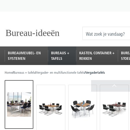
oekopdracht
Ga naar de hoofdnavigatie
BUREAUMEUBEL- EN
BUREAUS +
KASTEN, CONTAINER +
BURE
SYSTEMEN
TAFELS
REKKEN
STOE
Home
/
Bureaus + tafels
/
Vergader- en multifunctionele tafels
/
Vergadertafels
Afbeeldingengalerij overslaan