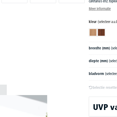
cafetaria’s enz. topkw
Meer informatie
kleur
(selecteer a.u.
nootdecor
nootdecor 
breedte (mm)
(sel
diepte (mm)
(selec
bladvorm
(selectee
Selectie resett
UVP
v