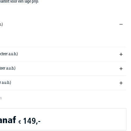
aliteit voor een lage prijs
b.)
donker
ecteer a.u.b.)
teer a.u.b.)
r a.u.b.)
en
anaf
149,-
€