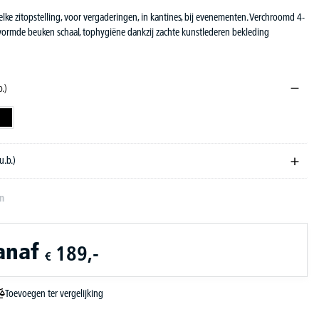
elke zitopstelling, voor vergaderingen, in kantines, bij evenementen. Verchroomd 4-
vormde beuken schaal, tophygiëne dankzij zachte kunstlederen bekleding
b.)
erblauw
zwart
u.b.)
en
anaf
189,-
€
Toevoegen ter vergelijking