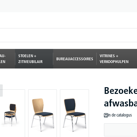
AU-
STOELEN +
VITRINES +
BUREAUACCESSOIRES
LEN
ZITMEUBILAIR
VERKOOPHULPEN
Bezoeker
afwasb
In de catalogus