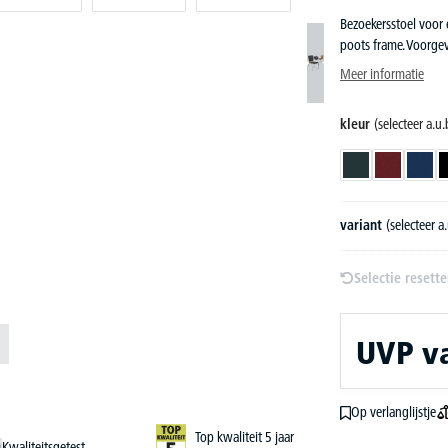
Bezoekersstoel voor 
poots frame. Voorge
Meer informatie
kleur
(selecteer a.u.
antraciet
bordeaux
donk
variant
(selecteer a.
Selectie resett
UVP
v
Op verlanglijstje
Top kwaliteit 5 jaar
Kwaliteitsgetest