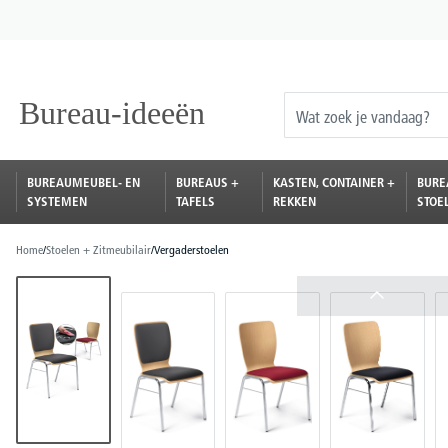
oekopdracht
Ga naar de hoofdnavigatie
BUREAUMEUBEL- EN
BUREAUS +
KASTEN, CONTAINER +
BURE
SYSTEMEN
TAFELS
REKKEN
STOE
Home
/
Stoelen + Zitmeubilair
/
Vergaderstoelen
Afbeeldingengalerij overslaan