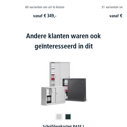
60 varianten om uit te kiezen
31 varianten om ui
€
349,-
€
3
vanaf
vanaf
Andere klanten waren ook
geïnteresseerd in dit
Schuifdeurkasten BASE L
Schui