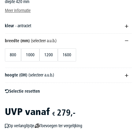
diepte 420 mm
Meer informatie
kleur
- antraciet
breedte (mm)
(selecteer a.u.b.)
800
1000
1200
1600
hoogte (OH)
(selecteer a.u.b.)
Selectie resetten
UVP
vanaf
279,-
€
Toevoegen ter vergelijking
Op verlanglijstje