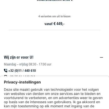
4 varianten om uit te kiezen
28 va
€
449,-
vanaf
Wij zijn er voor U!
Maandag – vrijdag 08:30 - 17:00 uur
+32 (0)11 / 440 610
+32 (0) 11 / 440 611
sales@deskin.be
Of via ons
contactformulier
.
DESKIN N. V.