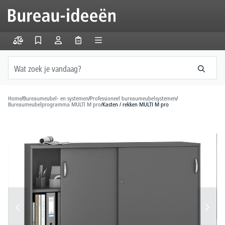
hoofdinhoud
Home
/
Bureaumeubel- en systemen
/
Professioneel bureaumeubelsystemen
/
Bureaumeubelprogramma MULTI M pro
/
Kasten / rekken MULTI M pro
Afbeeldingengalerij overslaan