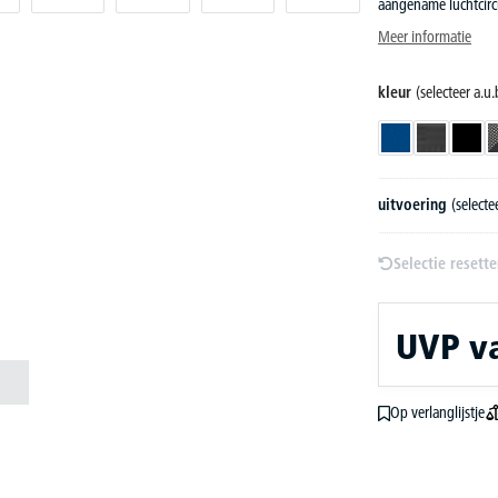
aangename luchtcirc
Meer informatie
kleur
(selecteer a.u.
blauw
donkergrijs
zwart
uitvoering
(selectee
Selectie resett
UVP
v
Op verlanglijstje