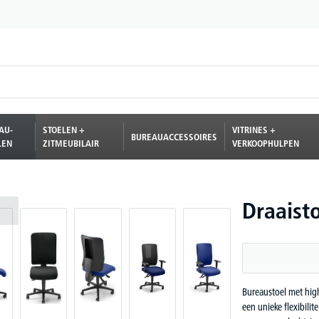
AU-
STOELEN +
VITRINES +
BUREAUACCESSOIRES
LEN
ZITMEUBILAIR
VERKOOPHULPEN
Draaist
Bureaustoel met hig
een unieke flexibili