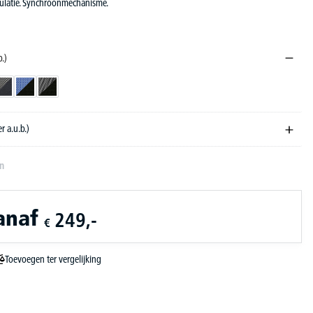
ulatie. Synchroonmechanisme.
b.)
zwart/antraciet
zwart/blauw
zwart/zwart
r a.u.b.)
en
anaf
249,-
€
Toevoegen ter vergelijking