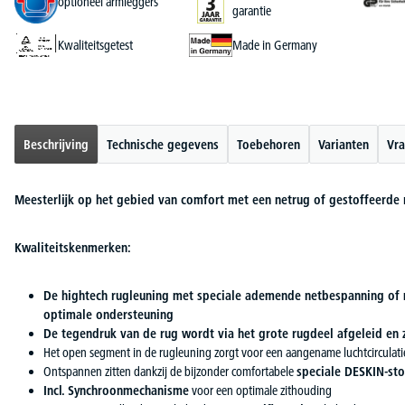
optioneel armleggers
garantie
Kwaliteitsgetest
Made in Germany
Beschrijving
Technische gegevens
Toebehoren
Varianten
Vra
Meesterlijk op het gebied van comfort met een netrug of gestoffeerde 
Kwaliteitskenmerken:
De hightech rugleuning met speciale ademende netbespanning of me
optimale ondersteuning
De tegendruk van de rug wordt via het grote rugdeel afgeleid en
Het open segment in de rugleuning zorgt voor een aangename luchtcirculati
Ontspannen zitten dankzij de bijzonder comfortabele
speciale DESKIN-sto
Incl. Synchroonmechanisme
voor een optimale zithouding