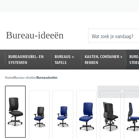
oekopdracht
Ga naar de hoofdnavigatie
BUREAUMEUBEL- EN
BUREAUS +
KASTEN, CONTAINER +
BURE
SYSTEMEN
TAFELS
REKKEN
STOE
Home
/
Bureau-stoelen
/
Bureaustoelen
Afbeeldingengalerij overslaan