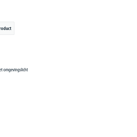
roduct
het omgevingslicht