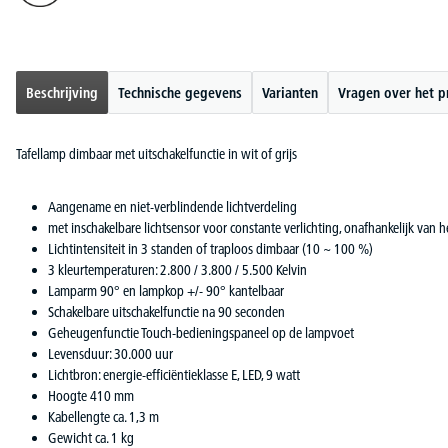
Beschrijving
Technische gegevens
Varianten
Vragen over het p
Tafellamp dimbaar met uitschakelfunctie in wit of grijs
Aangename en niet-verblindende lichtverdeling
met inschakelbare lichtsensor voor constante verlichting, onafhankelijk van 
Lichtintensiteit in 3 standen of traploos dimbaar (10 ~ 100 %)
3 kleurtemperaturen: 2.800 / 3.800 / 5.500 Kelvin
Lamparm 90° en lampkop +/- 90° kantelbaar
Schakelbare uitschakelfunctie na 90 seconden
Geheugenfunctie Touch-bedieningspaneel op de lampvoet
Levensduur: 30.000 uur
Lichtbron: energie-efficiëntieklasse E, LED, 9 watt
Hoogte 410 mm
Kabellengte ca. 1,3 m
Gewicht ca. 1 kg