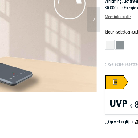
verlichting. Lichtin
30.000 uur Energie-e
Meer informatie
kleur
(selecteer a.u.
wit
grijs
Selectie resett
E
UVP
€
Op verlanglijstje