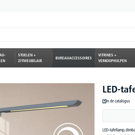
AU-
STOELEN +
VITRINES +
BUREAUACCESSOIRES
LEN
ZITMEUBILAIR
VERKOOPHULPEN
LED-taf
In de catalogus
LED-tafellamp, dimba