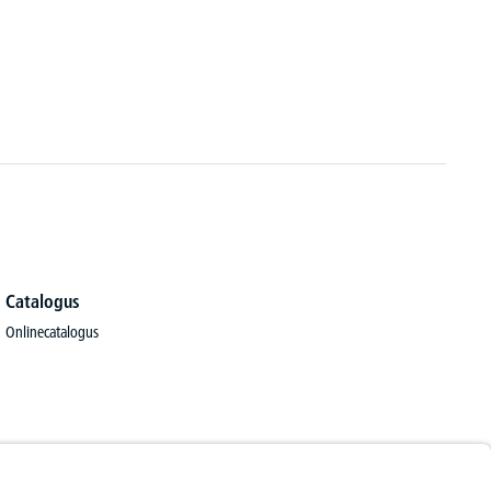
Ligbed
€
769,-
Catalogus
Onlinecatalogus