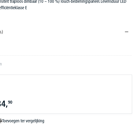
tensiteit traploos dimbaar (10 ~ 100 %) Touch-bedieningspaneel. Levensduur LED
fficiëntieklasse E
b.)
en
84,
90
Toevoegen ter vergelijking