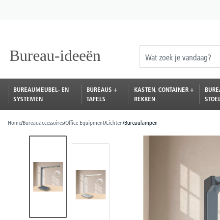
oekopdracht
Ga naar de hoofdnavigatie
BUREAUMEUBEL- EN
BUREAUS +
KASTEN, CONTAINER +
BURE
SYSTEMEN
TAFELS
REKKEN
STOE
Home
/
Bureauaccessoires
/
Office Equipment
/
Lichten
/
Bureaulampen
Afbeeldingengalerij overslaan