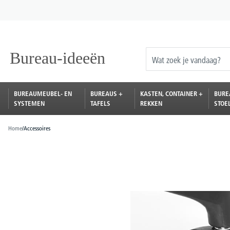
oekopdracht
Ga naar de hoofdnavigatie
BUREAUMEUBEL- EN
BUREAUS +
KASTEN, CONTAINER +
BURE
SYSTEMEN
TAFELS
REKKEN
STOE
Home
/
Accessoires
Afbeeldingengalerij overslaan