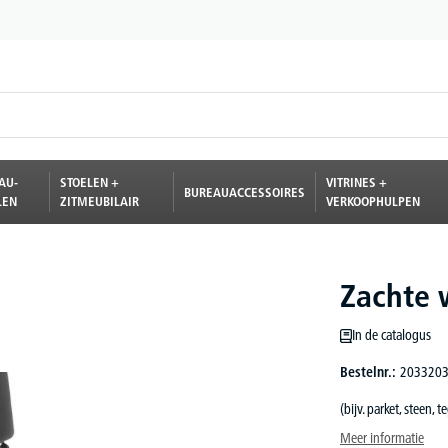
AU-
STOELEN +
VITRINES +
BUREAUACCESSOIRES
LEN
ZITMEUBILAIR
VERKOOPHULPEN
Zachte 
In de catalogus
Bestelnr.:
203320
(bijv. parket, steen, te
Meer informatie