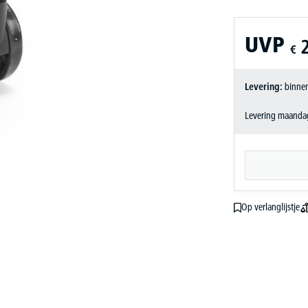
UVP
€
Levering:
binnen
Levering maandag
Op verlanglijstje