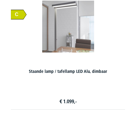
mbaar
Ligbed
€
769,-