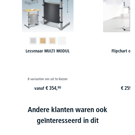
Lessenaar MULTI MODUL
Flipchart op
8 varianten om uit te kiezen
€
354,
€
259,
90
9
vanaf
Andere klanten waren ook
geïnteresseerd in dit