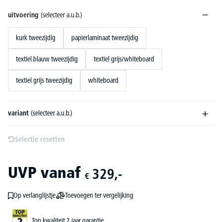
uitvoering
(selecteer a.u.b.)
kurk tweezijdig
papierlaminaat tweezijdig
textiel blauw tweezijdig
textiel grijs/whiteboard
textiel grijs tweezijdig
whiteboard
variant
(selecteer a.u.b.)
Selectie resetten
UVP
vanaf
329,-
€
Toevoegen ter vergelijking
Op verlanglijstje
Top kwaliteit 2 jaar garantie