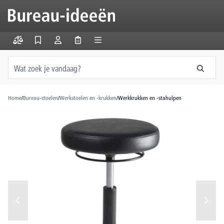
hoofdinhoud
Home
/
Bureau-stoelen
/
Werkstoelen en -krukken
/
Werkkrukken en -stahulpen
Afbeeldingengalerij overslaan