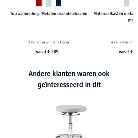
Top aanbieding: Metalen draaideurkasten
Materiaalkasten metaal,
mm
3 varianten om uit te kiezen
4 varianten om uit
€
289,-
€
5
vanaf
vanaf
Andere klanten waren ook
geïnteresseerd in dit