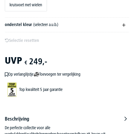
kruisvoet met wielen
onderstel kleur
(selecteer a.u.b.)
Selectie resetten
UVP
249,-
€
Toevoegen ter vergelijking
Op verlanglijstje
Top kwaliteit 5 jaar garantie
Beschrijving
De perfecte collectie voor alle
werkvlakkenKwaliteitskenmerken:hoogteverstelbare zit, keuze uit