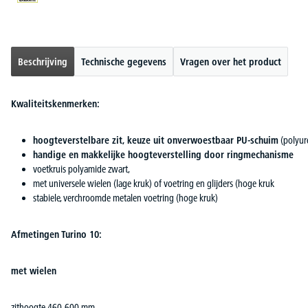
Beschrijving
Technische gegevens
Vragen over het product
Kwaliteitskenmerken:
hoogteverstelbare zit, keuze uit onverwoestbaar PU-schuim
(polyur
handige en makkelijke hoogteverstelling door ringmechanisme
voetkruis polyamide zwart,
met universele wielen (lage kruk) of voetring en glijders (hoge kruk
stabiele, verchroomde metalen voetring (hoge kruk)
Afmetingen Turino 10:
met wielen
zithoogte 460-600 mm