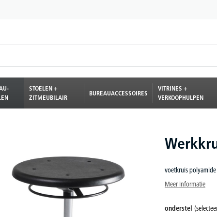
AU-
STOELEN +
VITRINES +
BUREAUACCESSOIRES
LEN
ZITMEUBILAIR
VERKOOPHULPEN
Werkkru
voetkruis polyamide 
Meer informatie
onderstel
(selecteer