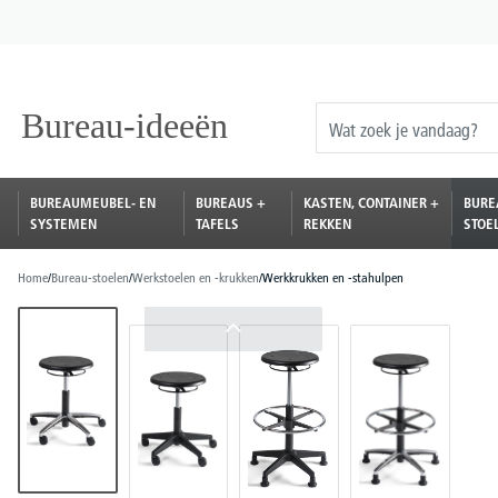
oekopdracht
Ga naar de hoofdnavigatie
BUREAUMEUBEL- EN
BUREAUS +
KASTEN, CONTAINER +
BURE
SYSTEMEN
TAFELS
REKKEN
STOE
Home
/
Bureau-stoelen
/
Werkstoelen en -krukken
/
Werkkrukken en -stahulpen
Afbeeldingengalerij overslaan