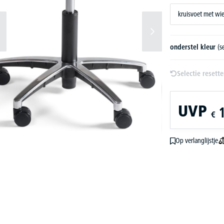
kruisvoet met wi
onderstel kleur
(s
Selectie resett
UVP
€
Op verlanglijstje