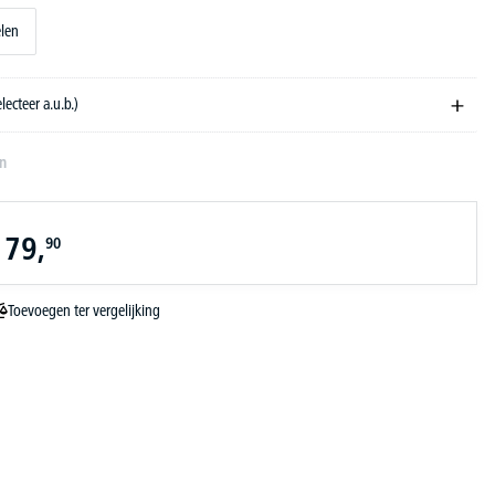
elen
electeer a.u.b.)
en
179,
90
Toevoegen ter vergelijking