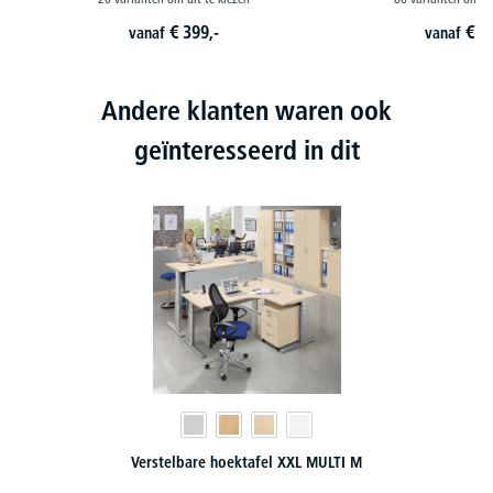
€
399,-
€
3
vanaf
vanaf
Andere klanten waren ook
geïnteresseerd in dit
Hoogteverstelbare bureaus COMFORT MULTI M pro