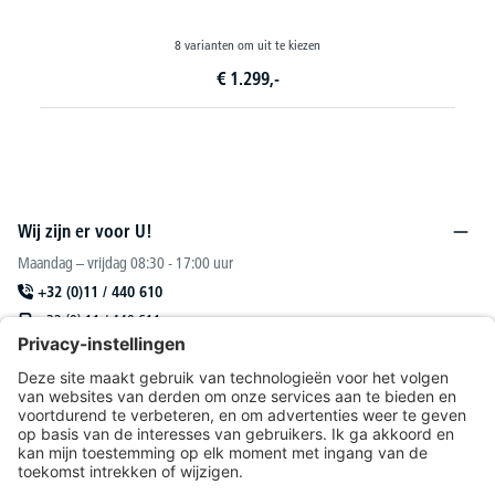
36 varianten om uit te kiezen
€
729,-
vanaf
Wij zijn er voor U!
Maandag – vrijdag 08:30 - 17:00 uur
+32 (0)11 / 440 610
+32 (0) 11 / 440 611
sales@deskin.be
Of via ons
contactformulier
.
DESKIN N. V.