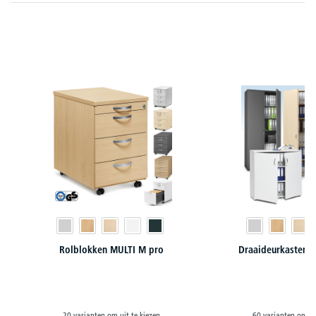
Productgalerij overslaan
Rolblokken MULTI M pro
Draaideurkasten 
20 varianten om uit te kiezen
60 varianten om ui