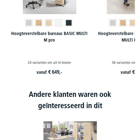
Hoogteverstelbare bureaus BASIC MULTI
Hoogteverstelbare b
M pro
MULTI M 
20 varianten om uit te kiezen
36 varianten om ui
€
649,-
€
7
vanaf
vanaf
Andere klanten waren ook
geïnteresseerd in dit