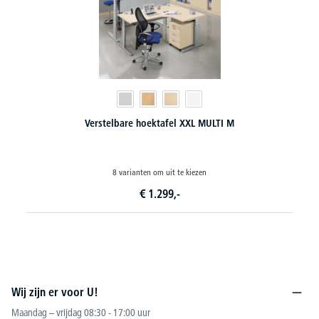
XL MULTI M
Hoogteverstelbare bureaus COMFORT
iezen
12 varianten om uit te kiezen
€
799,-
vanaf
Wij zijn er voor U!
Maandag – vrijdag 08:30 - 17:00 uur