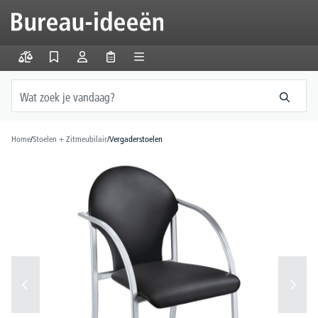
hoofdinhoud
Home
/
Stoelen + Zitmeubilair
/
Vergaderstoelen
Afbeeldingengalerij overslaan