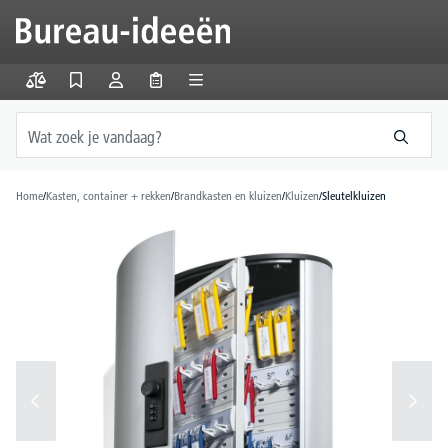
hoofdinhoud
Home
/
Kasten, container + rekken
/
Brandkasten en kluizen
/
Kluizen
/
Sleutelkluizen
Afbeeldingengalerij overslaan