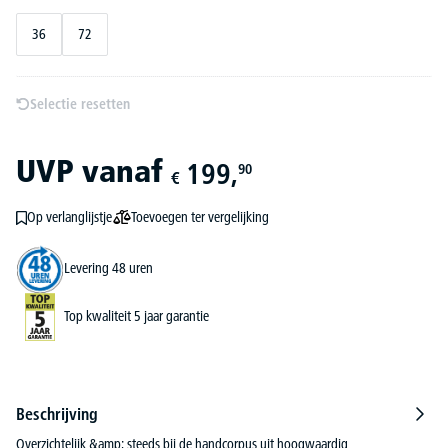
36
72
Selectie resetten
UVP
vanaf
199,
90
€
Toevoegen ter vergelijking
Op verlanglijstje
Levering 48 uren
Top kwaliteit 5 jaar garantie
Beschrijving
Overzichtelijk &amp; steeds bij de handcorpus uit hoogwaardig