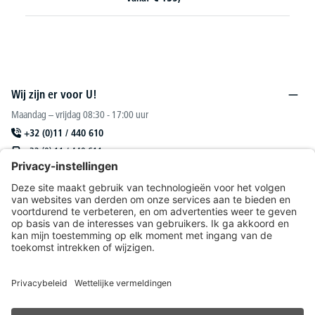
Wij zijn er voor U!
Maandag – vrijdag 08:30 - 17:00 uur
+32 (0)11 / 440 610
+32 (0) 11 / 440 611
sales@deskin.be
Of via ons
contactformulier
.
DESKIN N. V.
Catalogus
Onze aanbiedingen richten zich uitsluitend tot handelaars.