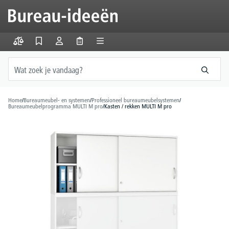
hoofdinhoud
Home
/
Bureaumeubel- en systemen
/
Professioneel bureaumeubelsystemen
/
Bureaumeubelprogramma MULTI M pro
/
Kasten / rekken MULTI M pro
Afbeeldingengalerij overslaan