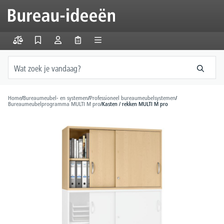
hoofdinhoud
Home
/
Bureaumeubel- en systemen
/
Professioneel bureaumeubelsystemen
/
Bureaumeubelprogramma MULTI M pro
/
Kasten / rekken MULTI M pro
Afbeeldingengalerij overslaan