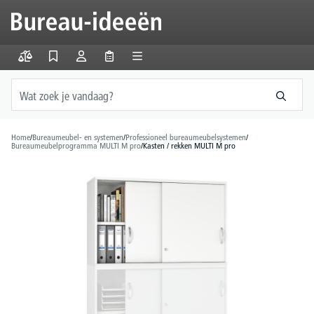
hoofdinhoud
Home
/
Bureaumeubel- en systemen
/
Professioneel bureaumeubelsystemen
/
Bureaumeubelprogramma MULTI M pro
/
Kasten / rekken MULTI M pro
Afbeeldingengalerij overslaan