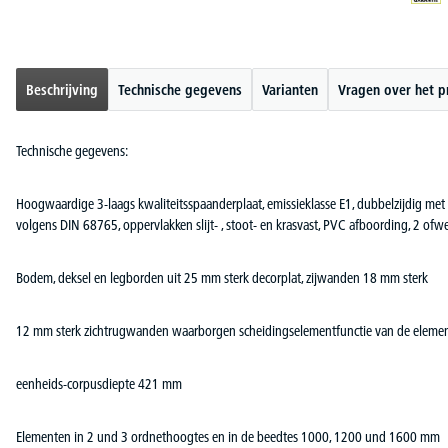
Beschrijving
Technische gegevens
Varianten
Vragen over het p
Technische gegevens:
Hoogwaardige 3-laags kwaliteitsspaanderplaat, emissieklasse E1, dubbelzijdig met k
volgens DIN 68765, oppervlakken slijt- , stoot- en krasvast, PVC afboording, 2 ofw
Bodem, deksel en legborden uit 25 mm sterk decorplat, zijwanden 18 mm sterk
12 mm sterk zichtrugwanden waarborgen scheidingselementfunctie van de eleme
eenheids-corpusdiepte 421 mm
Elementen in 2 und 3 ordnethoogtes en in de beedtes 1000, 1200 und 1600 mm