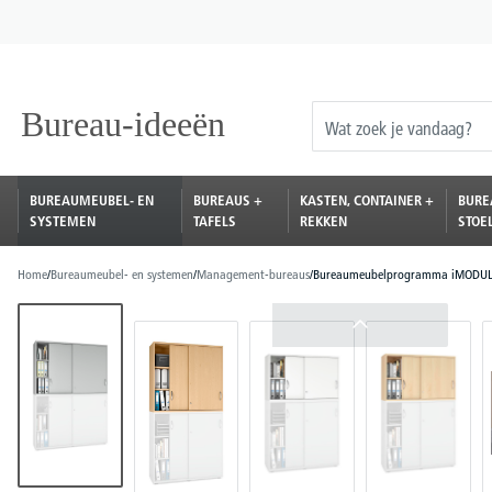
oekopdracht
Ga naar de hoofdnavigatie
BUREAUMEUBEL- EN
BUREAUS +
KASTEN, CONTAINER +
BURE
SYSTEMEN
TAFELS
REKKEN
STOE
Home
/
Bureaumeubel- en systemen
/
Management-bureaus
/
Bureaumeubelprogramma iMODU
Afbeeldingengalerij overslaan