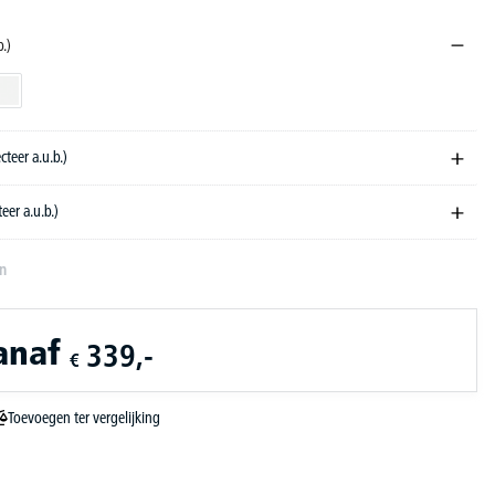
b.)
orndecor
wit
ecteer a.u.b.)
teer a.u.b.)
en
anaf
339,-
€
Toevoegen ter vergelijking