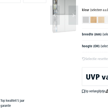
kleur
(selecteer a.u.
lichtgrijs
beukdecor
esdo
breedte (mm)
(sel
hoogte (OH)
(selec
Selectie resett
UVP
v
Op verlanglijstje
Top kwaliteit 5 jaar
garantie