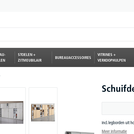
AU-
STOELEN +
VITRINES +
BUREAUACCESSOIRES
LEN
ZITMEUBILAIR
VERKOOPHULPEN
L
Schuifd
incl. legborden uit
Meer informatie