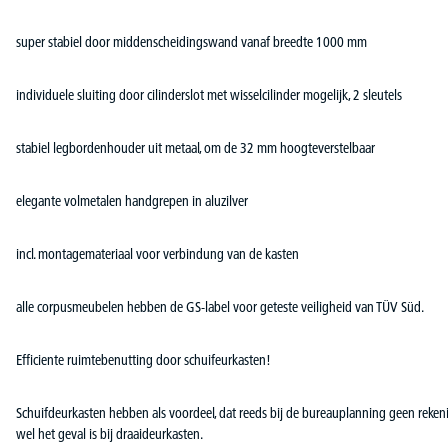
super stabiel door middenscheidingswand vanaf breedte 1000 mm
individuele sluiting door cilinderslot met wisselcilinder mogelijk, 2 sleutels
stabiel legbordenhouder uit metaal, om de 32 mm hoogteverstelbaar
elegante volmetalen handgrepen in aluzilver
incl. montagemateriaal voor verbindung van de kasten
alle corpusmeubelen hebben de GS-label voor geteste veiligheid van TÜV Süd.
Efficiente ruimtebenutting door schuifeurkasten!
Schuifdeurkasten hebben als voordeel, dat reeds bij de bureauplanning geen rek
wel het geval is bij draaideurkasten.