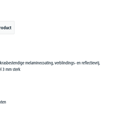
roduct
rasbestendige melaminecoating, verblindings- en reflectievrij,
el 3 mm sterk
nten