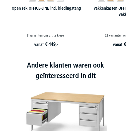
Open rek OFFICE-LINE incl. kledingstang
Vakkenkasten OFFICE-
vakke
8 varianten om uit te kiezen
32 varianten om ui
€
449,-
€
8
vanaf
vanaf
Andere klanten waren ook
geïnteresseerd in dit