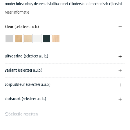
zonder brievenbus, deuren afsluitbaar met cilinderslot of mechanisch cijferslot
Meer informatie
kleur
(selecteer a.u.b.)
lichtgrijs
beukdecor
esdoorndecor
wit
antraciet
licht eik
uitvoering
(selecteer a.u.b.)
variant
(selecteer a.u.b.)
corpuskleur
(selecteer a.u.b.)
slotsoort
(selecteer a.u.b.)
Selectie resetten