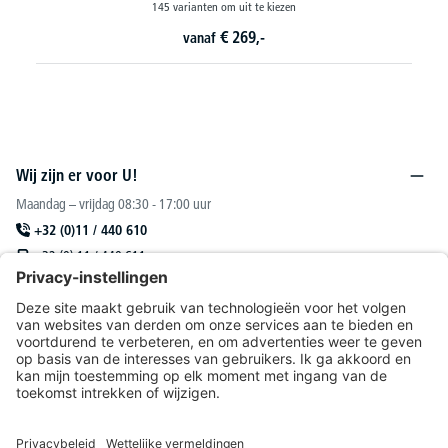
145 varianten om uit te kiezen
€
269,-
vanaf
Wij zijn er voor U!
Maandag – vrijdag 08:30 - 17:00 uur
+32 (0)11 / 440 610
+32 (0) 11 / 440 611
sales@deskin.be
Of via ons
contactformulier
.
DESKIN N. V.
Catalogus